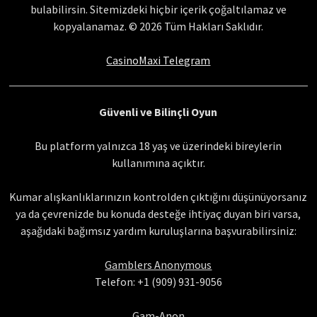
bulabilirsin. Sitemizdeki hiçbir içerik çoğaltılamaz ve
kopyalanamaz. © 2026 Tüm Hakları Saklıdır.
CasinoMaxi Telegram
Güvenli ve Bilinçli Oyun
Bu platform yalnızca 18 yaş ve üzerindeki bireylerin
kullanımına açıktır.
Kumar alışkanlıklarınızın kontrolden çıktığını düşünüyorsanız
ya da çevrenizde bu konuda desteğe ihtiyaç duyan biri varsa,
aşağıdaki bağımsız yardım kuruluşlarına başvurabilirsiniz:
Gamblers Anonymous
Telefon: +1 (909) 931-9056
Gam-Anon