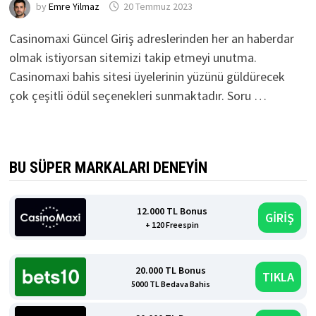
by
Emre Yilmaz
20 Temmuz 2023
Casinomaxi Güncel Giriş adreslerinden her an haberdar
olmak istiyorsan sitemizi takip etmeyi unutma.
Casinomaxi bahis sitesi üyelerinin yüzünü güldürecek
çok çeşitli ödül seçenekleri sunmaktadır. Soru …
BU SÜPER MARKALARI DENEYIN
12.000 TL Bonus
GİRİŞ
+ 120 Freespin
20.000 TL Bonus
TIKLA
5000 TL Bedava Bahis