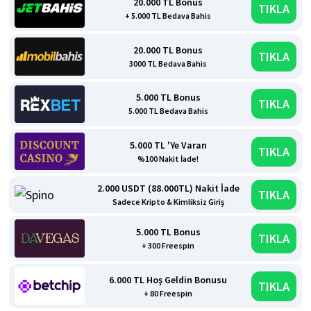
20.000 TL Bonus
TIKLA
+ 5.000 TL Bedava Bahis
20.000 TL Bonus
TIKLA
3000 TL Bedava Bahis
5.000 TL Bonus
TIKLA
5.000 TL Bedava Bahis
5.000 TL 'Ye Varan
TIKLA
%100 Nakit İade!
2.000 USDT (88.000TL) Nakit İade
TIKLA
Sadece Kripto & Kimliksiz Giriş
5.000 TL Bonus
TIKLA
+ 300 Freespin
6.000 TL Hoş Geldin Bonusu
TIKLA
+ 80 Freespin