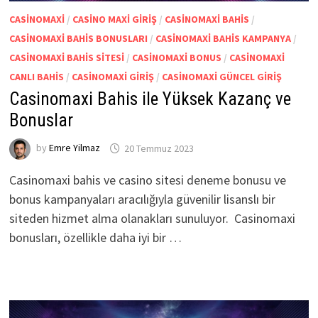
CASINOMAXI
/
CASINO MAXI GIRIŞ
/
CASINOMAXI BAHIS
/
CASINOMAXI BAHIS BONUSLARI
/
CASINOMAXI BAHIS KAMPANYA
/
CASINOMAXI BAHIS SITESI
/
CASINOMAXI BONUS
/
CASINOMAXI
CANLI BAHIS
/
CASINOMAXI GIRIŞ
/
CASINOMAXI GÜNCEL GIRIŞ
Casinomaxi Bahis ile Yüksek Kazanç ve
Bonuslar
by
Emre Yilmaz
20 Temmuz 2023
Casinomaxi bahis ve casino sitesi deneme bonusu ve
bonus kampanyaları aracılığıyla güvenilir lisanslı bir
siteden hizmet alma olanakları sunuluyor. Casinomaxi
bonusları, özellikle daha iyi bir …