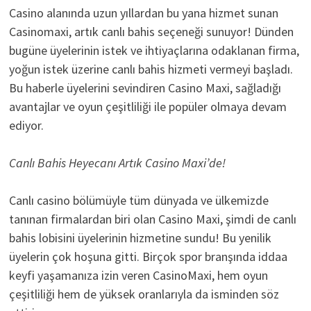
Casino alanında uzun yıllardan bu yana hizmet sunan
Casinomaxi, artık canlı bahis seçeneği sunuyor! Dünden
bugüne üyelerinin istek ve ihtiyaçlarına odaklanan firma,
yoğun istek üzerine canlı bahis hizmeti vermeyi başladı.
Bu haberle üyelerini sevindiren Casino Maxi, sağladığı
avantajlar ve oyun çeşitliliği ile popüler olmaya devam
ediyor.
Canlı Bahis Heyecanı Artık Casino Maxi’de!
Canlı casino bölümüyle tüm dünyada ve ülkemizde
tanınan firmalardan biri olan Casino Maxi, şimdi de canlı
bahis lobisini üyelerinin hizmetine sundu! Bu yenilik
üyelerin çok hoşuna gitti. Birçok spor branşında iddaa
keyfi yaşamanıza izin veren CasinoMaxi, hem oyun
çeşitliliği hem de yüksek oranlarıyla da isminden söz