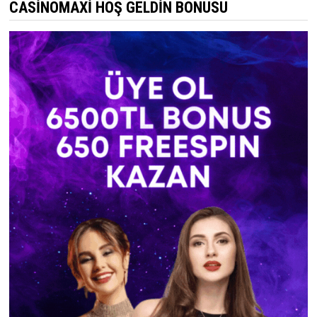
CASINOMAXI HOŞ GELDIN BONUSU