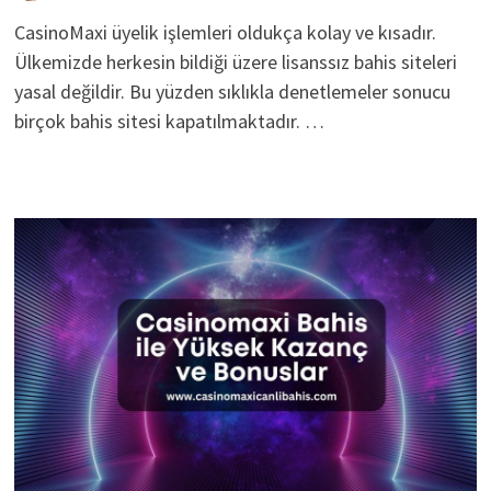
CasinoMaxi üyelik işlemleri oldukça kolay ve kısadır.
Ülkemizde herkesin bildiği üzere lisanssız bahis siteleri
yasal değildir. Bu yüzden sıklıkla denetlemeler sonucu
birçok bahis sitesi kapatılmaktadır. …