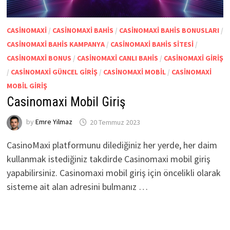
CASINOMAXI
/
CASINOMAXI BAHIS
/
CASINOMAXI BAHIS BONUSLARI
/
CASINOMAXI BAHIS KAMPANYA
/
CASINOMAXI BAHIS SITESI
/
CASINOMAXI BONUS
/
CASINOMAXI CANLI BAHIS
/
CASINOMAXI GIRIŞ
/
CASINOMAXI GÜNCEL GIRIŞ
/
CASINOMAXI MOBIL
/
CASINOMAXI
MOBIL GIRIŞ
Casinomaxi Mobil Giriş
by
Emre Yilmaz
20 Temmuz 2023
CasinoMaxi platformunu dilediğiniz her yerde, her daim
kullanmak istediğiniz takdirde Casinomaxi mobil giriş
yapabilirsiniz. Casinomaxi mobil giriş için öncelikli olarak
sisteme ait alan adresini bulmanız …