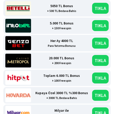
5050 TL Bonus
TIKLA
+ 500 TL Bedava Bahis
5.000 TL Bonus
TIKLA
+ 150 Freespin
Her Ay 4000 TL
TIKLA
Para Yatırma Bonusu
20.000 TL Bonus
TIKLA
+ 200 Freespin
Toplam 6.000 TL Bonus
TIKLA
+ 100 Freespin
Kupaya Özel 3000 TL %300 Bonus
TIKLA
+ 3000 TL Bedava Bahis
Milyar ile
TIKLA