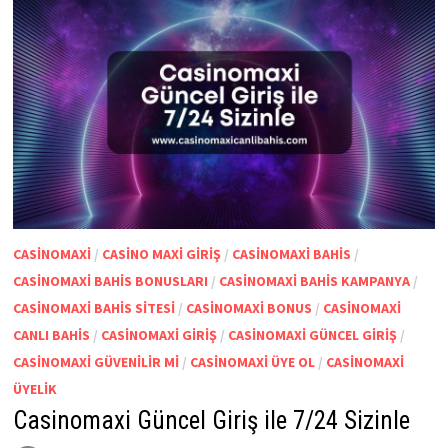
CASINOMAXI
/
CASINO MAXI GIRIŞ
/
CASINOMAXI BAHIS
/
CASINOMAXI BAHIS BONUSLARI
/
CASINOMAXI BAHIS KAMPANYA
/
CASINOMAXI BAHIS SITESI
/
CASINOMAXI BONUS
/
CASINOMAXI
CANLI BAHIS
/
CASINOMAXI GIRIŞ
/
CASINOMAXI GÜNCEL GIRIŞ
/
CASINOMAXI GÜVENILIR MI
/
CASINOMAXI ÜYE OL
/
CASINOMAXI
ÜYELIK
Casinomaxi Güncel Giriş ile 7/24 Sizinle