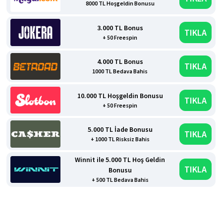
8000 TL Hoşgeldin Bonusu
3.000 TL Bonus
TIKLA
+ 50 Freespin
4.000 TL Bonus
TIKLA
1000 TL Bedava Bahis
10.000 TL Hoşgeldin Bonusu
TIKLA
+ 50 Freespin
5.000 TL İade Bonusu
TIKLA
+ 1000 TL Risksiz Bahis
Winnit ile 5.000 TL Hoş Geldin
TIKLA
Bonusu
+ 500 TL Bedava Bahis