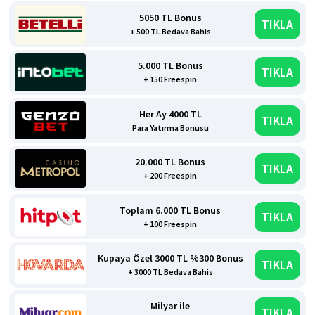
5050 TL Bonus
TIKLA
+ 500 TL Bedava Bahis
5.000 TL Bonus
TIKLA
+ 150 Freespin
Her Ay 4000 TL
TIKLA
Para Yatırma Bonusu
20.000 TL Bonus
TIKLA
+ 200 Freespin
Toplam 6.000 TL Bonus
TIKLA
+ 100 Freespin
Kupaya Özel 3000 TL %300 Bonus
TIKLA
+ 3000 TL Bedava Bahis
Milyar ile
TIKLA