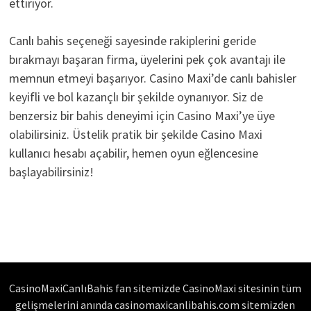
ettiriyor.
Canlı bahis seçeneği sayesinde rakiplerini geride
bırakmayı başaran firma, üyelerini pek çok avantajı ile
memnun etmeyi başarıyor. Casino Maxi’de canlı bahisler
keyifli ve bol kazançlı bir şekilde oynanıyor. Siz de
benzersiz bir bahis deneyimi için Casino Maxi’ye üye
olabilirsiniz. Üstelik pratik bir şekilde Casino Maxi
kullanıcı hesabı açabilir, hemen oyun eğlencesine
başlayabilirsiniz!
CasinoMaxiCanlıBahis fan sitemizde CasinoMaxi sitesinin tüm
gelişmelerini anında casinomaxicanlibahis.com sitemizden